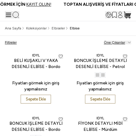
ÖRMEK İÇİN
KAYIT OLUN!
TOPTAN ALIŞVERİŞ VE FİYATLARI G
Ana Sayfa
Koleksiyonlar
Elbiseler
Elbise
Filtreler
Öne Çıkanlar
IDYL
IDYL
BELİ KUŞAKLI V YAKA
BONCUK İŞLEME DETAYLI
DESENLİ ELBİSE - Bordo
DESENLİ ELBİSE - Petrol
Fiyatları görmek için giriş
Fiyatları görmek için giriş
yapmalısınız
yapmalısınız
Sepete Ekle
Sepete Ekle
IDYL
IDYL
BONCUK İŞLEME DETAYLI
FİYONK DETAYLI MİDİ
DESENLİ ELBİSE - Bordo
ELBİSE - Mürdüm