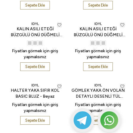
Sepete Ekle
Sepete Ekle
IDYL
IDYL
KALIN ASILI ETEĞİ
KALIN ASILI ETEĞİ
BÜZGÜLÜ ÖNÜ DÜĞMELİ
BÜZGÜLÜ ÖNÜ DÜĞMELİ
MİDİ BOY ELBİSE - Mavi
MİDİ BOY ELBİSE - Pembe
Fiyatları görmek için giriş
Fiyatları görmek için giriş
yapmalısınız
yapmalısınız
Sepete Ekle
Sepete Ekle
IDYL
IDYL
HALTER YAKA SIFIR KOL
GÖMLEK YAKA ÖN VOLAN
BASIC BLUZ - Beyaz
DETAYLI DESENLİ TÜL
BLUZ - Mavi
Fiyatları görmek için giriş
Fiyatları görmek için giriş
yapmalısınız
yapmalısınız
Sepete Ekle
Sepete Ekle