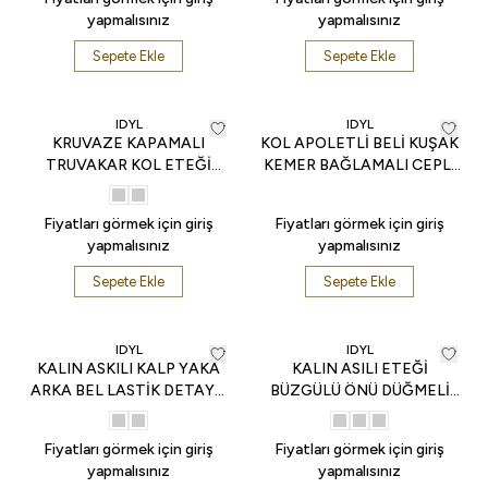
yapmalısınız
yapmalısınız
Sepete Ekle
Sepete Ekle
IDYL
IDYL
KRUVAZE KAPAMALI
KOL APOLETLİ BELİ KUŞAK
TRUVAKAR KOL ETEĞİ
KEMER BAĞLAMALI CEPLİ
KLOŞ CEKET FORMUNDA
KISA ELBİSE - İndigo
MİDİ BOY ELBİSE - Ekru
Fiyatları görmek için giriş
Fiyatları görmek için giriş
yapmalısınız
yapmalısınız
Sepete Ekle
Sepete Ekle
IDYL
IDYL
KALIN ASKILI KALP YAKA
KALIN ASILI ETEĞİ
ARKA BEL LASTİK DETAYLI
BÜZGÜLÜ ÖNÜ DÜĞMELİ
ATEĞİ ASİMETRİK KESİM
MİDİ BOY ELBİSE - Beyaz
ÇİZGİLİ ELBİSE - Siyah
Fiyatları görmek için giriş
Fiyatları görmek için giriş
yapmalısınız
yapmalısınız