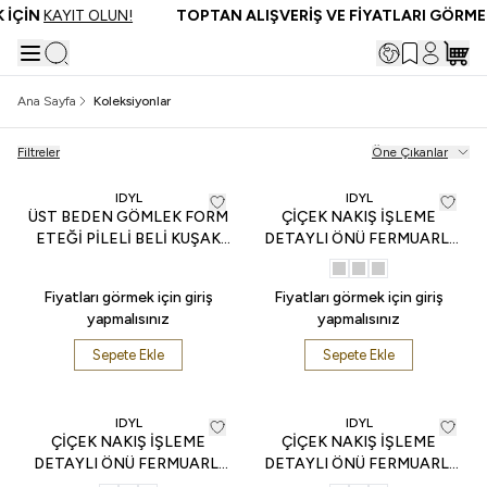
İÇİN
KAYIT OLUN!
TOPTAN ALIŞVERİŞ VE FİYATLARI GÖRMEK 
Ana Sayfa
Koleksiyonlar
Filtreler
Öne Çıkanlar
IDYL
IDYL
ÜST BEDEN GÖMLEK FORM
ÇİÇEK NAKIŞ İŞLEME
ETEĞİ PİLELİ BELİ KUŞAK
DETAYLI ÖNÜ FERMUARLI
BAĞLAMALI UZUN ELBİSE -
BOMBER CEKET - Siyah
Mavi
Fiyatları görmek için giriş
Fiyatları görmek için giriş
yapmalısınız
yapmalısınız
Sepete Ekle
Sepete Ekle
IDYL
IDYL
ÇİÇEK NAKIŞ İŞLEME
ÇİÇEK NAKIŞ İŞLEME
DETAYLI ÖNÜ FERMUARLI
DETAYLI ÖNÜ FERMUARLI
BOMBER CEKET - İndigo
BOMBER CEKET - Somon