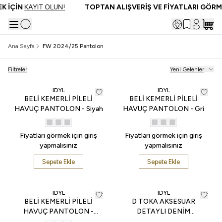
 İÇİN
KAYIT OLUN!
TOPTAN ALIŞVERİŞ VE FİYATLARI GÖRME
Ana Sayfa
FW 2024/25 Pantolon
Filtreler
Yeni Gelenler
IDYL
IDYL
BELİ KEMERLİ PİLELİ
BELİ KEMERLİ PİLELİ
HAVUÇ PANTOLON - Siyah
HAVUÇ PANTOLON - Gri
Fiyatları görmek için giriş
Fiyatları görmek için giriş
yapmalısınız
yapmalısınız
Sepete Ekle
Sepete Ekle
IDYL
IDYL
BELİ KEMERLİ PİLELİ
D TOKA AKSESUAR
HAVUÇ PANTOLON -
DETAYLI DENİM
Kiremit
PANTOLON - İndigo