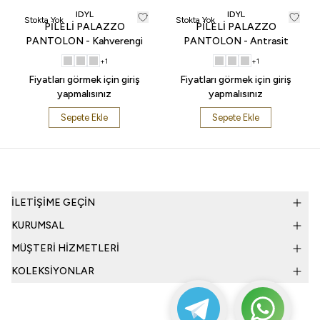
IDYL
IDYL
Stokta Yok
Stokta Yok
PİLELİ PALAZZO
PİLELİ PALAZZO
PANTOLON - Kahverengi
PANTOLON - Antrasit
+
1
+
1
Fiyatları görmek için giriş
Fiyatları görmek için giriş
yapmalısınız
yapmalısınız
Sepete Ekle
Sepete Ekle
İLETİŞİME GEÇİN
KURUMSAL
MÜŞTERİ HİZMETLERİ
KOLEKSİYONLAR