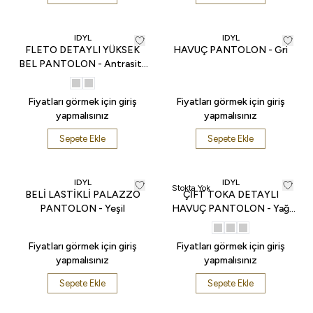
IDYL
IDYL
FLETO DETAYLI YÜKSEK
HAVUÇ PANTOLON - Gri
BEL PANTOLON - Antrasit-
Ekru
Fiyatları görmek için giriş
Fiyatları görmek için giriş
yapmalısınız
yapmalısınız
Sepete Ekle
Sepete Ekle
IDYL
IDYL
Stokta Yok
BELİ LASTİKLİ PALAZZO
ÇİFT TOKA DETAYLI
PANTOLON - Yeşil
HAVUÇ PANTOLON - Yağ
Yeşili
Fiyatları görmek için giriş
Fiyatları görmek için giriş
yapmalısınız
yapmalısınız
Sepete Ekle
Sepete Ekle